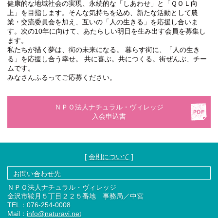
健康的な地域社会の実現、永続的な「しあわせ」と「ＱＯＬ向
上」を目指します。そんな気持ちを込め、新たな活動として農
業・交流委員会を加え、互いの「人の生きる」を応援し合いま
す。次の10年に向けて、あたらしい明日を生み出す会員を募集し
ます。
私たちが描く夢は、街の未来になる。 暮らす街に、「人の生き
る」を応援し合う幸せ。 共に喜ぶ。共につくる。街ぜんぶ、チー
ムです。
みなさんふるってご応募ください。
ＮＰＯ法人ナチュラル・ヴィレッジ
入会申込書
[
会則について
]
お問い合わせ先
ＮＰＯ法人ナチュラル・ヴィレッジ
金沢市鞍月５丁目２２５番地 事務局／中宮
TEL：076-254-0008
Mail：
info@naturavi.net